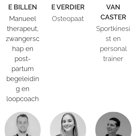
E BILLEN
E VERDIER
VAN
CASTER
Manueel
Osteopaat
therapeut,
Sportkinesi
zwangersc
st en
hap en
personal
post-
trainer
partum
begeleidin
g en
loopcoach