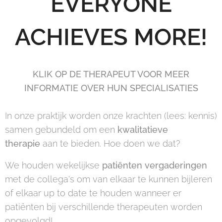
EVERYONE
ACHIEVES MORE!
KLIK OP DE THERAPEUT VOOR MEER
INFORMATIE OVER HUN SPECIALISATIES
In onze praktijk worden onze krachten (lees: kennis)
samen gebundeld om een
kwalitatieve
therapie
aan te bieden. Hoe doen we dat?
We houden wekelijkse
patiënten vergaderingen
met de collega's om van elkaar te kunnen bijleren
of elkaar up to date te houden wanneer er
patiënten bij verschillende therapeuten worden
opgevolgd!