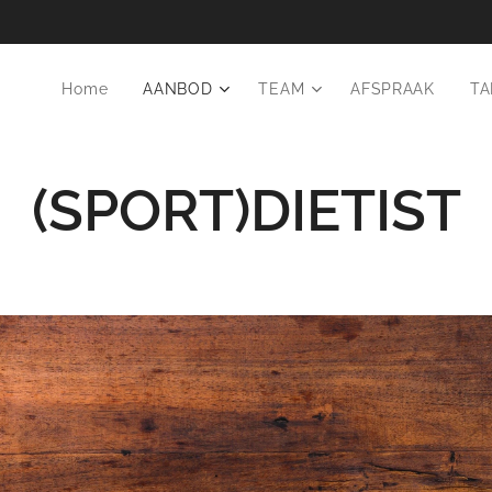
Home
AANBOD
TEAM
AFSPRAAK
TA
(SPORT)DIETIST