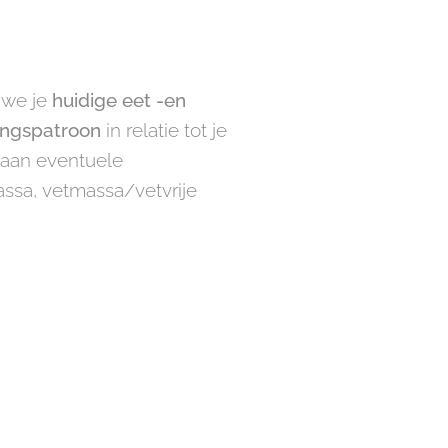
t we je
huidige eet -en
ngspatroon
in relatie tot je
 aan eventuele
assa, vetmassa/vetvrije