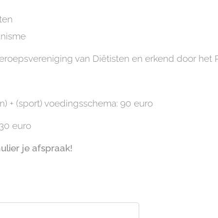
ten
anisme
eroepsvereniging van Diëtisten en erkend door het R
in) + (sport) voedingsschema: 90 euro
 30 euro
lier je afspraak!