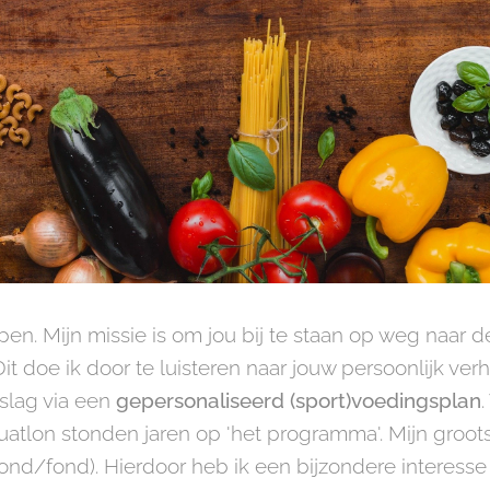
pen. Mijn missie is om jou bij te staan op weg naar
 Dit doe ik door te luisteren naar jouw persoonlijk ve
 slag via een
gepersonaliseerd (sport)voedingsplan
uatlon stonden jaren op 'het programma'. Mijn groots
 fond/fond). Hierdoor heb ik een bijzondere interesse