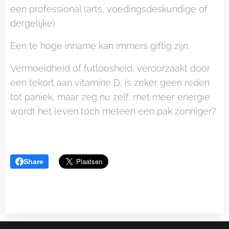
een professional (arts, voedingsdeskundige of
dergelijke).
Een te hoge inname kan immers giftig zijn.
Vermoeidheid of futloosheid, veroorzaakt door
een tekort aan vitamine D, is zeker geen reden
tot paniek, maar zeg nu zelf: met meer energie
wordt het leven toch meteen een pak zonniger?
😉
Share