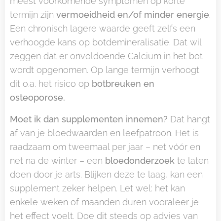
meest voorkomende symptomen op korte
termijn zijn
vermoeidheid en/of minder energie
.
Een chronisch lagere waarde geeft zelfs een
verhoogde kans op botdemineralisatie. Dat wil
zeggen dat er onvoldoende Calcium in het bot
wordt opgenomen. Op lange termijn verhoogt
dit o.a. het risico op
botbreuken en
osteoporose.
Moet ik dan supplementen innemen?
Dat hangt
af van je bloedwaarden en leefpatroon. Het is
raadzaam om tweemaal per jaar – net vóór en
net na de winter – een
bloedonderzoek
te laten
doen door je arts. Blijken deze te laag, kan een
supplement zeker helpen. Let wel: het kan
enkele weken of maanden duren vooraleer je
het effect voelt. Doe dit steeds op advies van