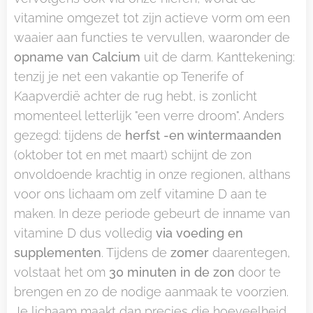
vitamine omgezet tot zijn actieve vorm om een
waaier aan functies te vervullen, waaronder de
opname van Calcium
uit de darm. Kanttekening:
tenzij je net een vakantie op Tenerife of
Kaapverdië achter de rug hebt, is zonlicht
momenteel letterlijk "een verre droom". Anders
gezegd: tijdens de
herfst -en wintermaanden
(oktober tot en met maart) schijnt de zon
onvoldoende krachtig in onze regionen, althans
voor ons lichaam om zelf vitamine D aan te
maken. In deze periode gebeurt de inname van
vitamine D dus volledig
via voeding en
supplementen
. Tijdens de
zomer
daarentegen,
volstaat het om
30 minuten in de zon
door te
brengen en zo de nodige aanmaak te voorzien.
Je lichaam maakt dan precies die hoeveelheid